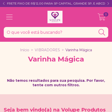
FRETE FIXO DE R$ 12,00 PARA SP CAPITAL, GRANDE SP, E ABCD
0
Início
>
VIBRADORES
>
Varinha Mágica
Varinha Mágica
Não temos resultados para sua pesquisa. Por favor,
tente com outros filtros.
Seja bem vindo(a) na Volupe Produtos